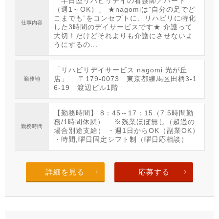
「半日型リハビリデイの看護師／パート
（週1～OK）」 ★nagomiは”自分の足でど
こまでも”をコンセプトに、リハビリに特化
仕事内容
した3時間のデイサービスです★ 介護って
大切！だけどそれよりも介護にさせないよ
うにするの...
「リハビリデイサービス nagomi 光が丘
店」 〒179-0073 東京都練馬区田柄3-1
勤務地
6-19 渡辺ビル1階
【勤務時間】 8：45～17：15（7.5時間勤
務/1時間休憩） ※残業ほぼ無し（超過の
勤務時間
場合別途支給） ・週1日からOK（副業OK）
・時間,曜日固定シフト制（曜日応相談）
詳細を見る
応募する