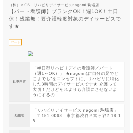
（株）ｎCS リハビリデイサービスnagomi 駒場店
【パート看護師】ブランクOK！週1OK！土日
休！残業無！要介護軽度対象のデイサービスで
す★
パート
「半日型リハビリデイの看護師／パート
（週1～OK）」 ★nagomiは”自分の足でど
こまでも”をコンセプトに、リハビリに特化
仕事内容
した3時間のデイサービスです★ 介護って
大切！だけどそれよりも介護にさせないよ
うにするの...
「リハビリデイサービス nagomi 駒場店」
〒151-0063 東京都渋谷区富ヶ谷2-18-1
勤務地
8