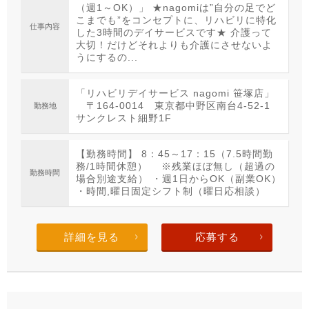
（週1～OK）」 ★nagomiは”自分の足でど
こまでも”をコンセプトに、リハビリに特化
仕事内容
した3時間のデイサービスです★ 介護って
大切！だけどそれよりも介護にさせないよ
うにするの...
「リハビリデイサービス nagomi 笹塚店」
〒164-0014 東京都中野区南台4-52-1
勤務地
サンクレスト細野1F
【勤務時間】 8：45～17：15（7.5時間勤
務/1時間休憩） ※残業ほぼ無し（超過の
勤務時間
場合別途支給） ・週1日からOK（副業OK）
・時間,曜日固定シフト制（曜日応相談）
詳細を見る
応募する