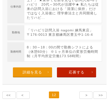
士）」 ★業界でも類を見ない訪問入浴+αリ
ハビリ 20代～30代が活躍中★ 私たちは従
仕事内容
来の訪問入浴における「清潔に保持」だけ
ではなく入浴後に 理学療法士と共同開発し
たリハビ...
「リハビリ訪問入浴 nagomi 練馬東店」
勤務地
〒176-0013 東京都練馬区豊玉中1-16-4
8：30～18：00の間で勤務シフトによる
（休憩60分） ※１ヶ月単位の変形労働時間
勤務時間
制（月平均所定労働173.58時間）
詳細を見る
応募する
12
<<
<
>
>>