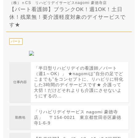
（株）ｎCS リハビリデイサービスnagomi 豪徳寺店
【パート看護師】ブランクOK！週1OK！土日
休！残業無！要介護軽度対象のデイサービスで
す★
パート
「半日型リハビリデイの看護師／パート
（週1～OK）」 ★nagomiは”自分の足でど
こまでも”をコンセプトに、リハビリに特化
仕事内容
した3時間のデイサービスです★ 介護って
大切！だけどそれよりも介護にさせないよ
うにするの...
「リハビリデイサービス nagomi 豪徳寺
店」 〒154-0021 東京都世田谷区豪徳
勤務地
寺1-6-9