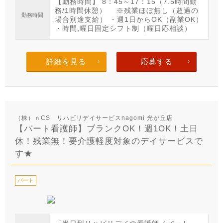
【勤務時間】 8：45～17：15（7.5時間勤
務/1時間休憩） ※残業ほぼ無し（超過の
勤務時間
場合別途支給） ・週1日からOK（副業OK）
・時間,曜日固定シフト制（曜日応相談）
詳細を見る
応募する
（株）ｎCS リハビリデイサービスnagomi 光が丘店
【パート看護師】ブランクOK！週1OK！土日
休！残業無！要介護軽度対象のデイサービスで
す★
パート